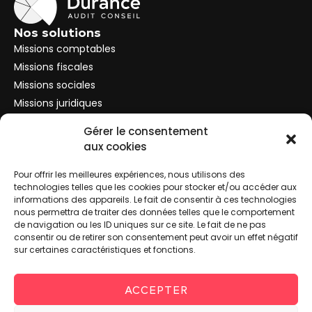
Nos solutions
Missions comptables
Missions fiscales
Missions sociales
Missions juridiques
Conseil aux entreprises
Gérer le consentement
Fiscalité des particuliers
aux cookies
Navigation
Le cabinet
Pour offrir les meilleures expériences, nous utilisons des
Nos solutions
technologies telles que les cookies pour stocker et/ou accéder aux
informations des appareils. Le fait de consentir à ces technologies
Nos outils
nous permettra de traiter des données telles que le comportement
Le cabinet
de navigation ou les ID uniques sur ce site. Le fait de ne pas
04 90 59 49 46
consentir ou de retirer son consentement peut avoir un effet négatif
sur certaines caractéristiques et fonctions.
contact@durance-audit-conseil.fr
Avenue de la Fontaine 4 Lotissement le Clos de la
fontaine, 13370 Mallemort
ACCEPTER
Mentions légales
Politique de cookie